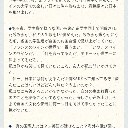
イスの大学での楽しい日々に胸を膨らませ、意気揚々と日本
を飛び出した。
ある夜、学生寮で様々な国から来た留学生同士で開催され
た飲み会が、私の人生観を180度変えた。飲み会が賑やかにな
る頃、各国の学生達が自国のお国自慢で盛り上がっていた。
「フランスのワインが世界で一番うまい。」「いや、スペイ
ンのワインだ。」「何を言ってるんだ、テキーラが世界一に
決まってるだろ。」
私は側から笑って見ていたところ、友人が私に問いかけてき
た。
「仙一、日本には何があるんだ？俺SAKEって知ってるぞ！飲
んだことはないけどどんな味だ？うまいのか？」
私はなにも答えることができなかった。自分の生まれ育った
国のことを語ることができなかった。悔しさが込み上げ、今
まで自国の文化や伝統に何一つ目を向けて来なかったことに
気がついた。
「真の国際人とは？」英語が話せること？海外を飛び回っ