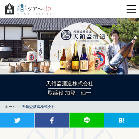
天領盃酒造株式会社
取締役 加登 仙一
ホーム
天領盃酒造株式会社