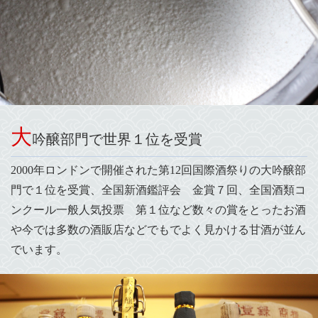
大
吟醸部門で世界１位を受賞
2000年ロンドンで開催された第12回国際酒祭りの大吟醸部
門で１位を受賞、全国新酒鑑評会 金賞７回、全国酒類コ
ンクール一般人気投票 第１位など数々の賞をとったお酒
や今では多数の酒販店などでもでよく見かける甘酒が並ん
でいます。