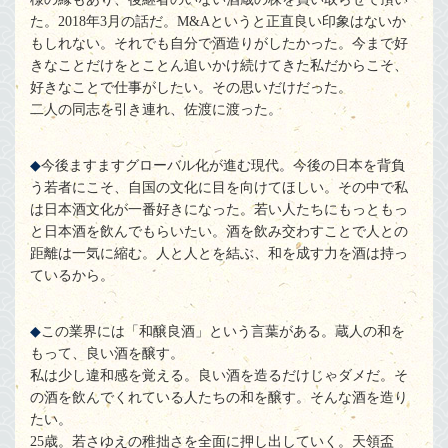
た。2018年3月の話だ。M&Aというと正直良い印象はないか
もしれない。それでも自分で酒造りがしたかった。今まで好
きなことだけをとことん追いかけ続けてきた私だからこそ、
好きなことで仕事がしたい。その思いだけだった。
二人の同志を引き連れ、佐渡に渡った。
今後ますますグローバル化が進む現代。今後の日本を背負
う若者にこそ、自国の文化に目を向けてほしい。その中で私
は日本酒文化が一番好きになった。若い人たちにもっともっ
と日本酒を飲んでもらいたい。酒を飲み交わすことで人との
距離は一気に縮む。人と人とを結ぶ、和を成す力を酒は持っ
ているから。
この業界には「和醸良酒」という言葉がある。蔵人の和を
もって、良い酒を醸す。
私は少し違和感を覚える。良い酒を造るだけじゃダメだ。そ
の酒を飲んでくれている人たちの和を醸す。そんな酒を造り
たい。
25歳。若さゆえの稚拙さを全面に押し出していく。天領盃