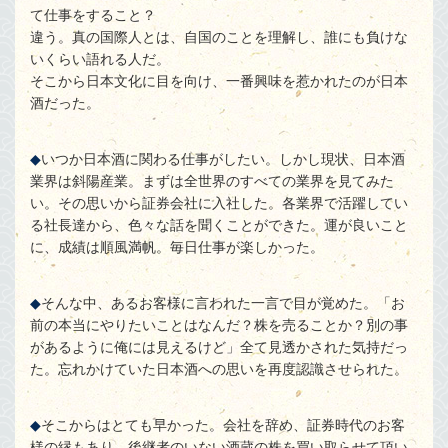
て仕事をすること？
違う。真の国際人とは、自国のことを理解し、誰にも負けな
いくらい語れる人だ。
そこから日本文化に目を向け、一番興味を惹かれたのが日本
酒だった。
いつか日本酒に関わる仕事がしたい。しかし現状、日本酒
業界は斜陽産業。まずは全世界のすべての業界を見てみた
い。その思いから証券会社に入社した。各業界で活躍してい
る社長達から、色々な話を聞くことができた。運が良いこと
に、成績は順風満帆。毎日仕事が楽しかった。
そんな中、あるお客様に言われた一言で目が覚めた。「お
前の本当にやりたいことはなんだ？株を売ることか？別の事
があるように俺には見えるけど」全て見透かされた気持だっ
た。忘れかけていた日本酒への思いを再度認識させられた。
そこからはとても早かった。会社を辞め、証券時代のお客
様の縁もあり、後継者のいない酒蔵の株を買い取らせて頂い