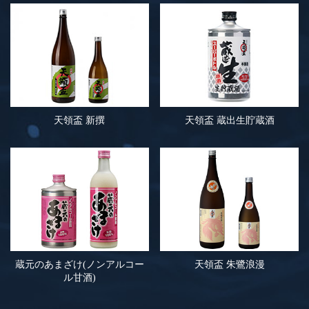
天領盃 新撰
天領盃 蔵出生貯蔵酒
蔵元のあまざけ(ノンアルコー
天領盃 朱鷺浪漫
ル甘酒)