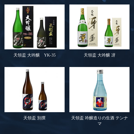
天領盃 大吟醸 YK-35
天領盃 大吟醸 冴
天領盃 別撰
天領盃 吟醸造りの生酒 テンナ
マ