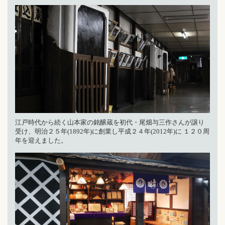
江戸時代から続く山本家の銘醸蔵を初代・尾畑与三作さんが譲り
受け、明治２５年(1892年)に創業し平成２４年(2012年)に １２０周
年を迎えました。